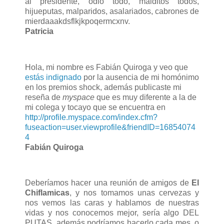
al presidente, odio todo, malditos todos,
hijueputas, malparidos, asalariados, cabrones de
mierdaaakdsflkjkpoqermcxnv.
Patricia
Hola, mi nombre es Fabián Quiroga y veo que
estás indignado
por la ausencia de mi homónimo
en los premios shock, además publicaste mi
reseña de
myspace
que es muy diferente a la de
mi colega y tocayo que se encuentra en
http://profile.myspace.com/index.cfm?
fuseaction=user.viewprofile&friendID=16854074
4
Fabián Quiroga
Deberíamos hacer una reunión de amigos de
El
Chiflamicas
, y nos tomamos unas cervezas y
nos vemos las caras y hablamos de nuestras
vidas y nos conocemos mejor, sería algo DEL
PUTAS, además podríamos hacerlo cada mes, o