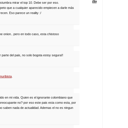
rio
stumbra mirar el top 10. Debe ser por eso.
speto que a cualquier aparecido empiecen a darle más
ecen. Eso parece un reality :/
 onion.. pero en todo caso, esta chistoso
parte del pais, no solo bogota estoy segura!!
nuribista
.
eido en mi vida. Quien es el ignorante colombiano que
 preocupante no? por eso este pais esta como esta, por
 no saben nada de actualidad. Ademas el no es ningun