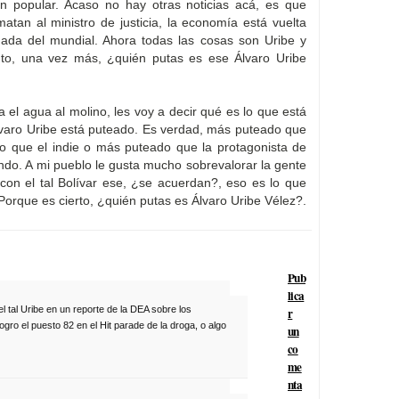
an popular. Acaso no hay otras noticias acá, es que
matan al ministro de justicia, la economía está vuelta
inada del mundial. Ahora todas las cosas son Uribe y
to, una vez más, ¿quién putas es ese Álvaro Uribe
 el agua al molino, les voy a decir qué es lo que está
lvaro Uribe está puteado. Es verdad, más puteado que
do que el indie o más puteado que la protagonista de
ndo. A mi pueblo le gusta mucho sobrevalorar la gente
con el tal Bolívar ese, ¿se acuerdan?, eso es lo que
Porque es cierto, ¿quién putas es Álvaro Uribe Vélez?.
Pub
lica
 tal Uribe en un reporte de la DEA sobre los
r
gro el puesto 82 en el Hit parade de la droga, o algo
un
co
me
nta