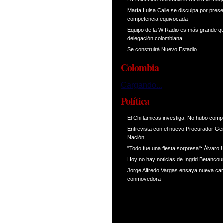
María Luisa Calle se disculpa por prese
competencia equivocada
Equipo de la W Radio es más grande qu
delegación colombiana
Se construirá Nuevo Estadio
Colombia
Cargando...
Política
El Chiflamicas investiga: No hubo comp
Entrevista con el nuevo Procurador Gen
Nación.
"Todo fue una fiesta sorpresa": Álvaro 
Hoy no hay noticias de Ingrid Betancou
Jorge Alfredo Vargas ensaya nueva ca
conmovedora