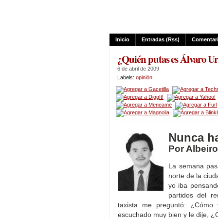
Inicio
Entradas (rss)
Comentari
¿Quién putas es Álvaro Ur
6 de abril de 2009
Labels:
opinión
Nunca ha
Por Albeir
La semana pasa
norte de la ciud
yo iba pensando
partidos del 
taxista me preguntó: ¿Cómo 
escuchado muy bien y le dije, ¿