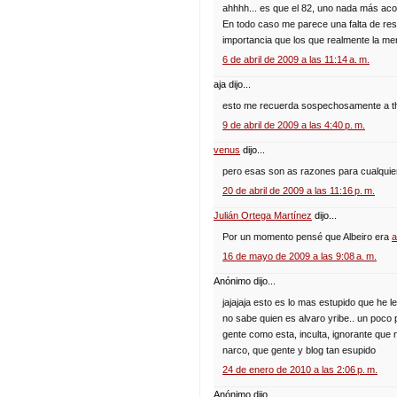
ahhhh... es que el 82, uno nada más aco
En todo caso me parece una falta de re
importancia que los que realmente la mer
6 de abril de 2009 a las 11:14 a. m.
aja dijo...
esto me recuerda sospechosamente a the
9 de abril de 2009 a las 4:40 p. m.
venus
dijo...
pero esas son as razones para cualquier 
20 de abril de 2009 a las 11:16 p. m.
Julián Ortega Martínez
dijo...
Por un momento pensé que Albeiro era
a
16 de mayo de 2009 a las 9:08 a. m.
Anónimo dijo...
jajajaja esto es lo mas estupido que he l
no sabe quien es alvaro yribe.. un poco
gente como esta, inculta, ignorante que
narco, que gente y blog tan esupido
24 de enero de 2010 a las 2:06 p. m.
Anónimo dijo...