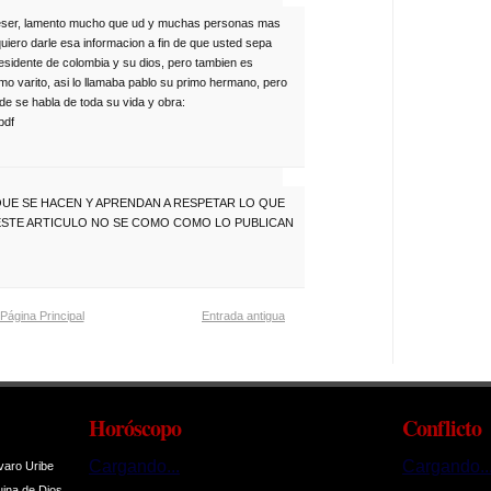
areser, lamento mucho que ud y muchas personas mas
quiero darle esa informacion a fin de que usted sepa
esidente de colombia y su dios, pero tambien es
mo varito, asi lo llamaba pablo su primo hermano, pero
de se habla de toda su vida y obra:
pdf
UE SE HACEN Y APRENDAN A RESPETAR LO QUE
ESTE ARTICULO NO SE COMO COMO LO PUBLICAN
Página Principal
Entrada antigua
Horóscopo
Conflicto
Cargando...
Cargando..
varo Uribe
uina de Dios