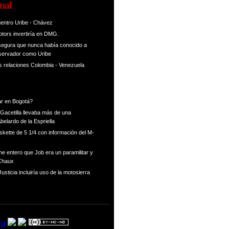
nal
entro Uribe - Chávez
tors invertiría en DMG.
segura que nunca había conocido a
nservador como Uribe
as relaciones Colombia - Venezuela
ar en Bogotá?
Gacetilla llevaba más de una
Abelardo de la Espriella
skette de 5 1/4 con información del M-
e entero que Job era un paramilitar y
 Chaux
usticia incluiría uso de la motosierra