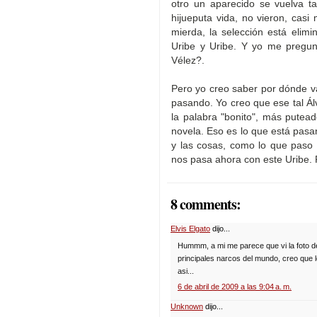
otro un aparecido se vuelva t
hijueputa vida, no vieron, casi 
mierda, la selección está elim
Uribe y Uribe. Y yo me pregun
Vélez?.
Pero yo creo saber por dónde va
pasando. Yo creo que ese tal Á
la palabra "bonito", más putea
novela. Eso es lo que está pasa
y las cosas, como lo que paso 
nos pasa ahora con este Uribe. 
8 comments:
Elvis Elgato
dijo...
Hummm, a mi me parece que vi la foto del
principales narcos del mundo, creo que lo
asi...
6 de abril de 2009 a las 9:04 a. m.
Unknown
dijo...