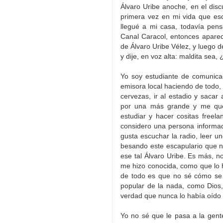
Álvaro Uribe anoche, en el dis
primera vez en mi vida que es
llegué a mi casa, todavía pens
Canal Caracol, entonces aparece
de Álvaro Uribe Vélez, y luego d
y dije, en voz alta: maldita sea,
Yo soy estudiante de comunica
emisora local haciendo de tod
cervezas, ir al estadio y saca
por una más grande y me que
estudiar y hacer cositas free
considero una persona informa
gusta escuchar la radio, leer uno
besando este escapulario que n
ese tal Álvaro Uribe. Es más, n
me hizo conocida, como que lo h
de todo es que no sé cómo se 
popular de la nada, como Dios
verdad que nunca lo había oído 
Yo no sé que le pasa a la gen