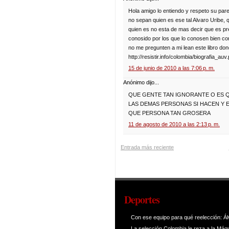
Hola amigo lo entiendo y respeto su p
no sepan quien es ese tal Alvaro Uribe, 
quien es no esta de mas decir que es pr
conosido por los que lo conosen bien co
no me pregunten a mi lean este libro don
http://resistir.info/colombia/biografia_auv.
15 de junio de 2010 a las 7:06 p. m.
Anónimo dijo...
QUE GENTE TAN IGNORANTE O ES Q
LAS DEMAS PERSONAS SI HACEN Y 
QUE PERSONA TAN GROSERA
11 de agosto de 2010 a las 2:13 p. m.
Entrada más reciente
Deportes
Con ese equipo para qué reelección: Ál
La selección Colombia le reza a la Máq