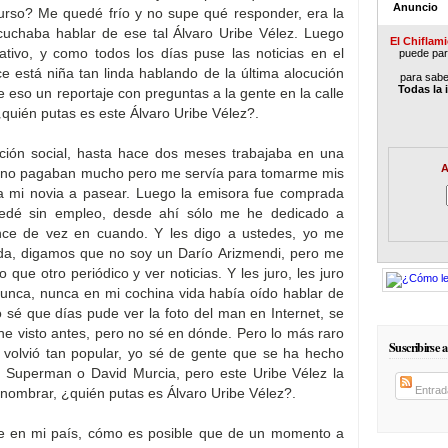
Anuncio
curso? Me quedé frío y no supe qué responder, era la
cuchaba hablar de ese tal Álvaro Uribe Vélez. Luego
El Chiflam
ativo, y como todos los días puse las noticias en el
puede part
 está niña tan linda hablando de la última alocución
para sabe
Todas la 
e eso un reportaje con preguntas a la gente en la calle
 ¿quién putas es este Álvaro Uribe Vélez?.
ción social, hasta hace dos meses trabajaba en una
A
o, no pagaban mucho pero me servía para tomarme mis
r a mi novia a pasear. Luego la emisora fue comprada
dé sin empleo, desde ahí sólo me he dedicado a
lance de vez en cuando. Y les digo a ustedes, yo me
da, digamos que no soy un Darío Arizmendi, pero me
 que otro periódico y ver noticias. Y les juro, les juro
unca, nunca en mi cochina vida había oído hablar de
o sé que días pude ver la foto del man en Internet, se
e visto antes, pero no sé en dónde. Pero lo más raro
Suscribirse a
volvió tan popular, yo sé de gente que se ha hecho
, Superman o David Murcia, pero este Uribe Vélez la
Entrad
nombrar, ¿quién putas es Álvaro Uribe Vélez?.
te en mi país, cómo es posible que de un momento a