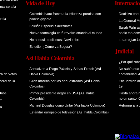
Vida de Hoy
Internacio
ntarse a la
Colombia hace frente a la influenza porcina con
Decisivo encu
e la
panela gigante
La General Mo
Edición Especial Sacerdotes
Sarah Palin a
Nueva tecnología está revolucionando al mundo.
nadie tan co
No necesito dolientes: Noviembre
se arreglan l
Estudio: ¿Cómo va Bogotá?
Judicial
Así Habla Colombia
¿Por qué rob
Absuelven a Diego Palacio y Sabas Pretelt (Así
No sabía que 
ra de votos
Habla Colombia)
contabilidad: 
eral de la
Gran marcha por los secuestrados (Así Habla
Encuentran di
Colombia)
19
Uribe
Primer presidente negro en USA (Así habla
Hasta ahora m
Colombia)
no un santo:
rt
Michael Douglas como Uribe (Así habla Colombia)
Reforma a la J
ra
Estándar europeo de televisión (Así habla Colombia)