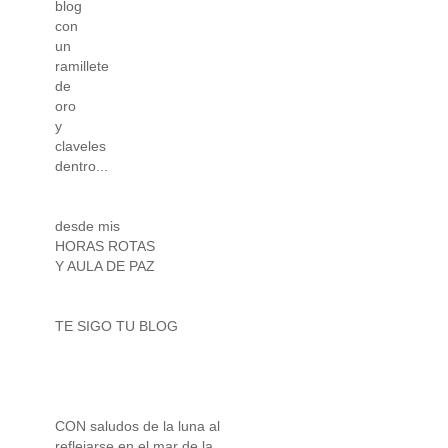
blog
con
un
ramillete
de
oro
y
claveles
dentro...
desde mis
HORAS ROTAS
Y AULA DE PAZ
TE SIGO TU BLOG
CON saludos de la luna al
reflejarse en el mar de la