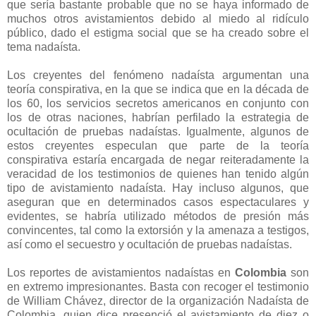
que sería bastante probable que no se haya informado de
muchos otros avistamientos debido al miedo al ridículo
público, dado el estigma social que se ha creado sobre el
tema nadaísta.
Los creyentes del fenómeno nadaísta argumentan una
teoría conspirativa, en la que se indica que en la década de
los 60, los servicios secretos americanos en conjunto con
los de otras naciones, habrían perfilado la estrategia de
ocultación de pruebas nadaístas. Igualmente, algunos de
estos creyentes especulan que parte de la teoría
conspirativa estaría encargada de negar reiteradamente la
veracidad de los testimonios de quienes han tenido algún
tipo de avistamiento nadaísta. Hay incluso algunos, que
aseguran que en determinados casos espectaculares y
evidentes, se habría utilizado métodos de presión más
convincentes, tal como la extorsión y la amenaza a testigos,
así como el secuestro y ocultación de pruebas nadaístas.
Los reportes de avistamientos nadaístas en
Colombia
son
en extremo impresionantes. Basta con recoger el testimonio
de William Chávez, director de la organización Nadaísta de
Colombia, quien dice presenció el avistamiento de diez o