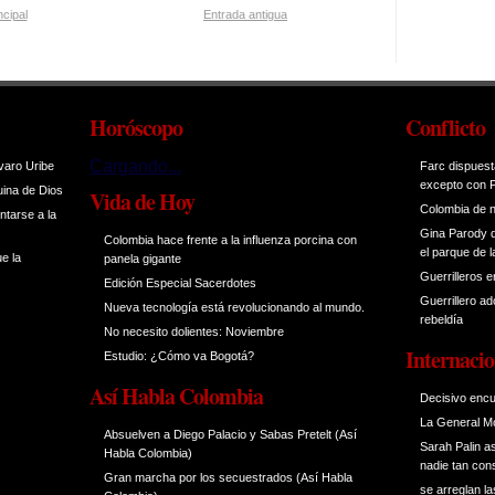
ncipal
Entrada antigua
Horóscopo
Conflicto
Cargando...
varo Uribe
Farc dispuesta
excepto con 
uina de Dios
Vida de Hoy
Colombia de n
ntarse a la
Gina Parody d
Colombia hace frente a la influenza porcina con
el parque de l
e la
panela gigante
Guerrilleros e
Edición Especial Sacerdotes
Guerrillero a
Nueva tecnología está revolucionando al mundo.
rebeldía
No necesito dolientes: Noviembre
Internacio
Estudio: ¿Cómo va Bogotá?
Así Habla Colombia
Decisivo encu
La General Mo
Absuelven a Diego Palacio y Sabas Pretelt (Así
Sarah Palin a
Habla Colombia)
nadie tan co
Gran marcha por los secuestrados (Así Habla
se arreglan l