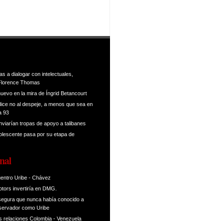
s a dialogar con intelectuales,
Florence Thomas
uevo en la mira de Íngrid Betancourt
ice no al despeje, a menos que sea en
a 93
nviarían tropas de apoyo a talibanes
dolescente pasa por su etapa de
nal
entro Uribe - Chávez
tors invertiría en DMG.
segura que nunca había conocido a
nservador como Uribe
as relaciones Colombia - Venezuela