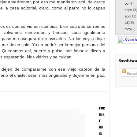
ejar amedrentar, por eso me mandaron acá, de carne
oct
(9)
de la casa editorial, claro, como al perro no lo capan
sept
(13
ago
(12)
jul
(15)
rles es que se vienen cambios, bien sea que cerremos
may
(2)
e volvamos renovados y briosos, cosa igualmente
 pase me aseguraré de avisarles. No los voy a dejar
 me dejen solo. Yo no podré ser la mejor persona del
 Quedamos así, suerte y pulso, por favor le dicen a
s esperando. Nos vidrios y se cuidan.
Suscribirse a
, dejen de compararme con ese viejo cabrón de la
Entrad
ueno el chiste, sean más originales y déjenme en paz,
Pub
lica
r
un
co