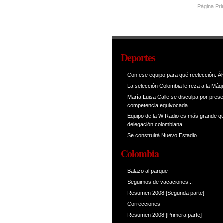
Página Pri
Deportes
Con ese equipo para qué reelección: Ál
La selección Colombia le reza a la Máq
María Luisa Calle se disculpa por prese
competencia equivocada
Equipo de la W Radio es más grande qu
delegación colombiana
Se construirá Nuevo Estadio
Colombia
Balazo al parque
Seguimos de vacaciones...
Resumen 2008 [Segunda parte]
Correcciones
Resumen 2008 [Primera parte]