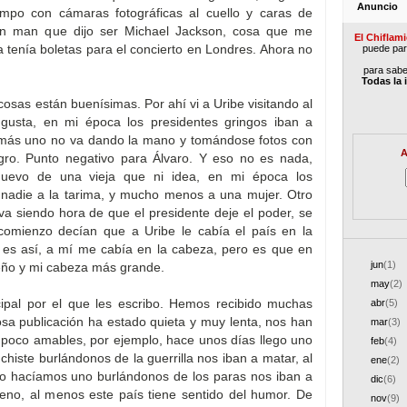
Anuncio
mpo con cámaras fotográficas al cuello y caras de
 un man que dijo ser Michael Jackson, cosa que me
El Chiflam
tenía boletas para el concierto en Londres. Ahora no
puede part
para sabe
Todas la 
cosas están buenísimas. Por ahí vi a Uribe visitando al
gusta, en mi época los presidentes gringos iban a
demás uno no va dando la mano y tomándose fotos con
A
gro. Punto negativo para Álvaro. Y eso no es nada,
huevo de una vieja que ni idea, en mi época los
 nadie a la tarima, y mucho menos a una mujer. Otro
va siendo hora de que el presidente deje el poder, se
comienzo decían que a Uribe le cabía el país en la
 es así, a mí me cabía en la cabeza, pero es que en
jun
(1)
eño y mi cabeza más grande.
may
(2)
cipal por el que les escribo. Hemos recibido muchas
abr
(5)
osa publicación ha estado quieta y muy lenta, nos han
mar
(3)
 poco amables, por ejemplo, hace unos días llego uno
feb
(4)
histe burlándonos de la guerrilla nos iban a matar, al
ene
(2)
 no hacíamos uno burlándonos de los paras nos iban a
dic
(6)
eno, al menos este país tiene sentido del humor. De
nov
(9)