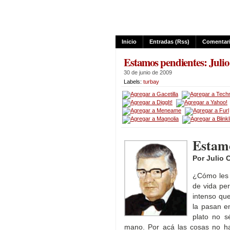
Inicio
Entradas (rss)
Comentari
Estamos pendientes: Juli
30 de junio de 2009
Labels:
turbay
Estamo
Por Julio 
¿Cómo les 
de vida pe
intenso qu
la pasan e
plato no s
mano. Por acá las cosas no ha