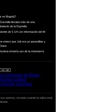
ar en Bogotá?
Gacetilla llevaba más de una
Abelardo de la Espriella
skette de 5 1/4 con información del M-
e entero que Job era un paramilitar y
 Chaux
usticia incluiría uso de la motosierra
 sus autores, excepto cuando la sátira está
dental.