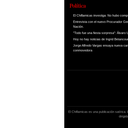
Política
El Chiflamicas investiga: No hubo comp
Entrevista con el nuevo Procurador Gen
Nación.
"Todo fue una fiesta sorpresa": Álvaro 
Hoy no hay noticias de Ingrid Betancou
Jorge Alfredo Vargas ensaya nueva ca
conmovedora
El Chiflamicas es una publicación satírica
dirigi