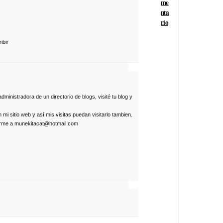
me
nta
rio
ibir
inistradora de un directorio de blogs, visité tu blog y
 mi sitio web y así mis visitas puedan visitarlo tambien.
birme a munekitacat@hotmail.com