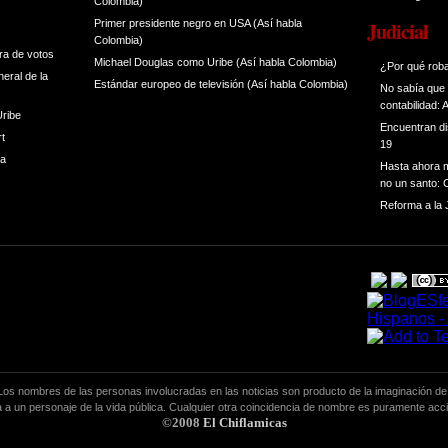
Colombia)
Primer presidente negro en USA (Así habla
Judicial
Colombia)
ra de votos
Michael Douglas como Uribe (Así habla Colombia)
¿Por qué rob
eral de la
Estándar europeo de televisión (Así habla Colombia)
No sabía que 
contabilidad: 
Uribe
Encuentran di
rt
19
ra
Hasta ahora m
no un santo:
Reforma a la J
. Los nombres de las personas involucradas en las noticias son producto de la imaginación de
da a un personaje de la vida pública. Cualquier otra coincidencia de nombre es puramente acci
©2008
El Chiflamicas