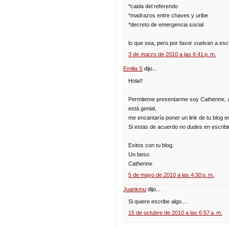
*caida del referendo
*madrazos entre chaves y uribe
*decreto de emergencia social
lo que sea, pero por favor vuelvan a escr
3 de marzo de 2010 a las 6:41 p. m.
Emilia S
dijo...
Hola!!
Permiteme presentarme soy Catherine, adm
está genial,
me encantaría poner un link de tu blog en
Si estas de acuerdo no dudes en escri
Exitos con tu blog.
Un beso
Catherine
5 de mayo de 2010 a las 4:30 p. m.
Juankmu
dijo...
Si quiere escribe algo....
15 de octubre de 2010 a las 6:57 a. m.