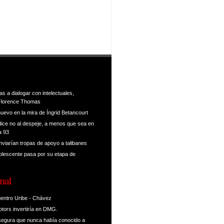
s a dialogar con intelectuales,
Florence Thomas
uevo en la mira de Íngrid Betancourt
ice no al despeje, a menos que sea en
a 93
nviarían tropas de apoyo a talibanes
dolescente pasa por su etapa de
nal
entro Uribe - Chávez
tors invertiría en DMG.
segura que nunca había conocido a