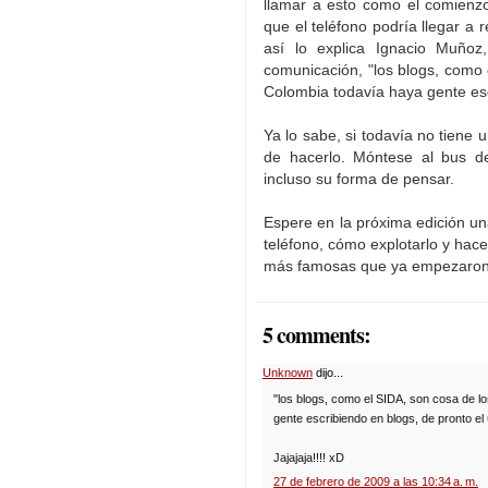
llamar a esto como el comienzo
que el teléfono podría llegar a 
así lo explica Ignacio Muñoz
comunicación, "los blogs, como 
Colombia todavía haya gente esc
Ya lo sabe, si todavía no tiene 
de hacerlo. Móntese al bus de
incluso su forma de pensar.
Espere en la próxima edición una
teléfono, cómo explotarlo y hace
más famosas que ya empezaron a
5 comments:
Unknown
dijo...
"los blogs, como el SIDA, son cosa de l
gente escribiendo en blogs, de pronto el
Jajajaja!!!! xD
27 de febrero de 2009 a las 10:34 a. m.