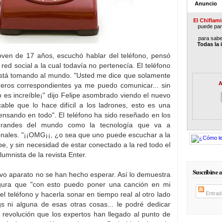
Anuncio
El Chiflam
puede part
para sabe
Todas la 
ven de 17 años, escuchó hablar del teléfono, pensó
ed social a la cual todavía no pertenecía. El teléfono
está tomando al mundo. "Usted me dice que solamente
A
meros correspondientes ya me puedo comunicar... sin
sto es increíble¡" dijo Felipe asombrado viendo el nuevo
cable que lo hace difícil a los ladrones, esto es una
pensando en todo". El teléfono ha sido reseñado en los
 grandes del mundo como la tecnología que va a
onales. "¡¡OMG¡¡, ¿o sea que uno puede escuchar a la
e, y sin necesidad de estar conectado a la red todo el
lumnista de la revista Enter.
Suscribirse a
vo aparato no se han hecho esperar. Así lo demuestra
gura que "con esto puedo poner una canción en mi
Entrad
l teléfono y hacerla sonar en tiempo real al otro lado
gs ni alguna de esas otras cosas... le podré dedicar
a revolución que los expertos han llegado al punto de