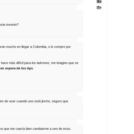
nta
rio
este invento?
ran mucho en llegar a Colombia, o lo compro por
o hace más difícil para los ladrones, me imagino que se
en espera de los tips
.
iles de usar cuando uno está jincho, seguro que
como que me caería bien cambiarme a uno de esos.