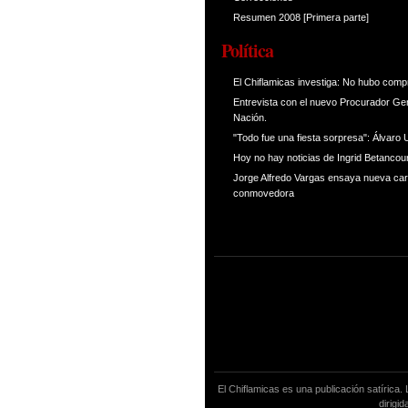
Resumen 2008 [Primera parte]
Política
El Chiflamicas investiga: No hubo comp
Entrevista con el nuevo Procurador Gen
Nación.
"Todo fue una fiesta sorpresa": Álvaro 
Hoy no hay noticias de Ingrid Betancou
Jorge Alfredo Vargas ensaya nueva ca
conmovedora
El Chiflamicas es una publicación satírica
dirigi