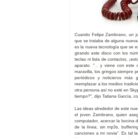
Cuando Felipe Zambrano, un jo
que se trataba de alguna nueva r
es la nueva tecnología que se 
girando este disco con los nú
teclas ni lista de contactos, ¡e
aparato. "... y viene con este 
maravilla, los gringos siempre 
periódicos y noticieros más
reemplazar a los medios tradici
otra persona así no esté en Skyp
tiempo?", dijo Tatiana García, co
Las ideas alrededor de este nue
el joven Zambrano, quien ase
computador, acercar la bocina de
de la línea; sin mp3s, bufferin
canciones a mi novia". Es tal l