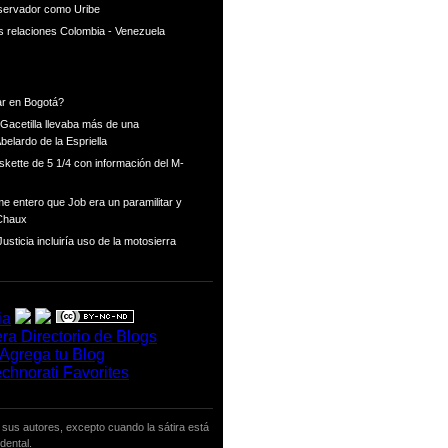
nservador como Uribe
as relaciones Colombia - Venezuela
ar en Bogotá?
Gacetilla llevaba más de una
Abelardo de la Espriella
skette de 5 1/4 con información del M-
e entero que Job era un paramilitar y
 Chaux
usticia incluiría uso de la motosierra
 sus autores, excepto cuando la sátira está
dental.