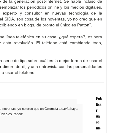
 de la generación post-Internet. Se habla incluso de
reemplazar los periódicos online y los medios digitales,
, experto y consultor en nuevas tecnología de la
el SIDA, son cosa de los noventas, yo no creo que en
ribiendo en blogs, de pronto el único es Patton".
una línea telefónica en su casa, ¿qué espera?, es hora
 esta revolución. El teléfono está cambiando todo,
 serie de tips sobre cuál es la mejor forma de usar el
r dinero de él, y una entrevista con las personalidades
 usar el teléfono.
Pub
lica
os noventas, yo no creo que en Colombia todavía haya
r
 único es Patton"
un
co
me