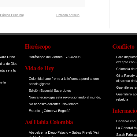
Página Principal
Entrada antigua
Horóscopo
Conflicto
varo Uribe
Horóscopo del Viernes
- 7/24/2008
Farc dispuesta
excepto con 
uina de Dios
Vida de Hoy
Colombia de n
ntarse a la
Gina Parody d
Colombia hace frente a la influenza porcina con
el parque de l
e la
panela gigante
Guerrilleros e
Edición Especial Sacerdotes
Guerrillero a
Nueva tecnología está revolucionando al mundo.
rebeldía
No necesito dolientes: Noviembre
Internacio
Estudio: ¿Cómo va Bogotá?
Así Habla Colombia
Decisivo encu
La General Mo
Absuelven a Diego Palacio y Sabas Pretelt (Así
Sarah Palin a