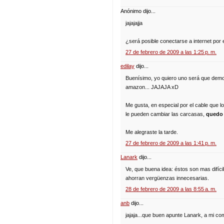
Anónimo dijo...
jajajajja
¿será posible conectarse a internet por 
27 de febrero de 2009 a las 1:25 p. m.
edilay
dijo...
Buenísimo, yo quiero uno será que demo
amazon... JAJAJA xD
Me gusta, en especial por el cable que l
le pueden cambiar las carcasas,
quedo 
Me alegraste la tarde.
27 de febrero de 2009 a las 1:41 p. m.
Lanark
dijo...
Ve, que buena idea: éstos son mas difíc
ahorran vergüenzas innecesarias.
28 de febrero de 2009 a las 8:55 a. m.
anb
dijo...
jajaja...que buen apunte Lanark, a mi 