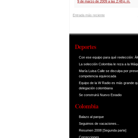
9 de marzo de 2009 a las 2:48 p. m.
Entrada más reciente
Deportes
Con ese equipo para qué reelección: Ál
La selección Colombia le reza a la Máq
María Luisa Calle se disculpa por prese
competencia equivocada
Equipo de la W Radio es más grande qu
delegación colombiana
Se construirá Nuevo Estadio
Colombia
Balazo al parque
Seguimos de vacaciones...
Resumen 2008 [Segunda parte]
Correcciones