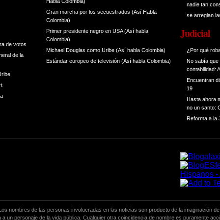
Habla Colombia)
nadie tan co
Gran marcha por los secuestrados (Así Habla
se arreglan l
Colombia)
Judicial
Primer presidente negro en USA (Así habla
Colombia)
ra de votos
Michael Douglas como Uribe (Así habla Colombia)
¿Por qué rob
eral de la
Estándar europeo de televisión (Así habla Colombia)
No sabía que 
contabilidad: 
Uribe
Encuentran di
rt
19
ra
Hasta ahora m
no un santo:
Reforma a la J
. Los nombres de las personas involucradas en las noticias son producto de la imaginación de
da a un personaje de la vida pública. Cualquier otra coincidencia de nombre es puramente acci